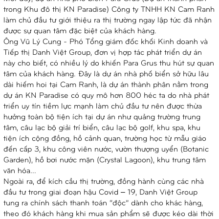
trong Khu đô thị KN Paradise) Công ty TNHH KN Cam Ranh
làm chủ đầu tư giới thiệu ra thị trường ngay lập tức đã nhận
được sự quan tâm đặc biệt của khách hàng.
Ông Vũ Lý Cung - Phó Tổng giám đốc khối Kinh doanh và
Tiếp thị Danh Việt Group, đơn vị hợp tác phát triển dự án
này cho biết, có nhiều lý do khiến Para Grus thu hút sự quan
tâm của khách hàng. Đây là dự án nhà phố biển sở hữu lâu
dài hiếm hoi tại Cam Ranh, là dự án thành phân nằm trong
dự án KN Paradise có quy mô hơn 800 héc ta do nhà phát
triển uy tín tiềm lực mạnh làm chủ đầu tư nên được thừa
hưởng toàn bộ tiện ích tại dự án như quảng trường trung
tâm, câu lạc bộ giải trí biển, câu lạc bộ golf, khu spa, khu
tiện ích cộng đồng, hồ cảnh quan, trường học từ mẫu giáo
đến cấp 3, khu công viên nước, vườn thượng uyển (Botanic
Garden), hồ bơi nước mặn (Crystal Lagoon), khu trung tâm
văn hóa...
Ngoài ra, để kích cầu thị trường, đồng hành cùng các nhà
đầu tư trong giai đoạn hậu Covid – 19, Danh Việt Group
tung ra chính sách thanh toán “độc” dành cho khác hàng,
theo đó khách hàng khi mua sản phẩm sẽ được kéo dài thời