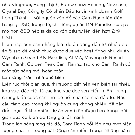
như Vingroup, Hưng Thịnh, Eurowindow Holding, Novaland,
Crystal Bay, Công ty Cổ phần Đầu tư và Kinh doanh Golf
Long Thành … với nguồn vốn đổ vào Cam Ranh lên đến
hàng tỷ USD, trong đó, chỉ riêng dự án KN Paradise có quy
mô hơn 800 héc ta đã có vốn đầu tư lên đến hơn 2 tỷ
USD.
Hiện nay, bên cạnh hàng loạt dự án đang đầu tư, nhiều dự
án 5 sao đã chính thức được đưa vào hoạt động như dự án
Wyndham Grand KN Paradise, ALMA, Movenpick Resort
Cam Ranh, Golden Peak Cam Ranh… tạo cho Cam Ranh có
một sức sống mới hoàn toàn.
Làn sóng “săn” nhà phố biển
Liên tục thời gian qua, thị trường đất nền ven biển tại nhiều
khu vực, đặc biệt là các khu vực dọc ven biển miền Trung
chứng kiến cuộc săn tìm ráo riết của các nhà đầu tư. Nhu
cầu tăng cao, trong khi nguồn cung không nhiều, đã dẫn
đến thực tế khá nhiều dự án ven biển được bán trong thời
gian qua có biên độ tăng giá rất mạnh.
Trong làn sóng tăng giá đó, Cam Ranh nổi lên như một hiện
tượng của thị trường bất động sản miền Trung. Những năm