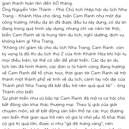
gian thanh toán lên đến 60 tháng.
Ông Nguyễn Văn Thành - Phó Chủ tịch Hiệp hội du lịch Nha
Trang - Khánh Hòa cho rằng, hiện Cam Ranh như một đại
công trường, nhiều dự án đã được đầu tư xây dựng, có dự án
đang trong quá trình xây dựng, nhưng chỉ vài năm tới thôi,
biển Cam Ranh sẽ là trung tâm du lịch, nghỉ dưỡng, dịch vụ
không kém gì Nha Trang.
“Không chỉ giảm tải cho du lịch Nha Trang, Cam Ranh còn
kỳ vọng là đô thị du lịch thứ 2 của tỉnh Khánh Hòa khi hội tụ
mọi điều kiện, lợi thế có sẵn để phát triển. Các dự án du
lịch lớn đã hình thành, các đơn vị lữ hành cũng đang hướng
về Cam Ranh để tổ chức tour, thời gian tới Cam Ranh sẽ trở
thành một thành phố vệ tinh về du lịch, cánh tay nối dài của
Thành phố Nha Trang đã bắt đầu trở nên quá quá tải” - ông
Thành cho biết.
Sự phát triển như vũ bảo tại Cam Ranh đã mở ra cơ hội cho
bất động sản khai thác thương mại. Theo lý giải của giới
chuyên môn, sở dĩ bất động sản liền thổ tại các trục đường
ven biển thời gian qua trở nên vô giá là nhờ yếu tố khai thác
có giá trị quá lớn, được ví như “gà đẻ trứng vàng”, nên