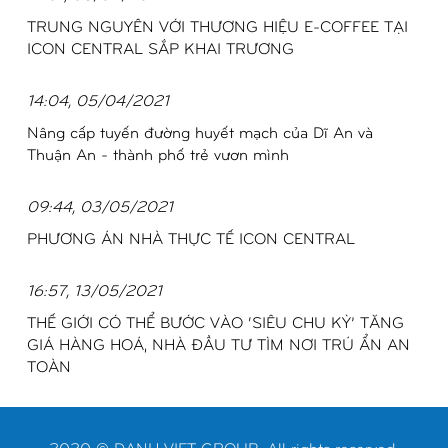
TRUNG NGUYÊN VỚI THƯƠNG HIỆU E-COFFEE TẠI
ICON CENTRAL SẮP KHAI TRƯƠNG
14:04, 05/04/2021
Nâng cấp tuyến đường huyết mạch của Dĩ An và
Thuận An - thành phố trẻ vươn mình
09:44, 03/05/2021
PHƯƠNG ÁN NHÀ THỰC TẾ ICON CENTRAL
16:57, 13/05/2021
THẾ GIỚI CÓ THỂ BƯỚC VÀO ‘SIÊU CHU KỲ’ TĂNG
GIÁ HÀNG HOÁ, NHÀ ĐẦU TƯ TÌM NƠI TRÚ ẨN AN
TOÀN
2020 © DANH VIET GROUP. All rights reserved.