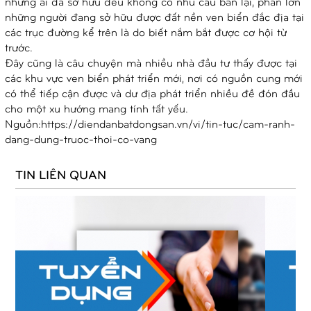
những ai đã sở hữu đều không có nhu cầu bán lại, phần lớn
những người đang sở hữu được đất nền ven biển đắc địa tại
các trục đường kể trên là do biết nắm bắt được cơ hội từ
trước.
Đây cũng là câu chuyện mà nhiều nhà đầu tư thấy được tại
các khu vực ven biển phát triển mới, nơi có nguồn cung mới
có thể tiếp cận được và dư địa phát triển nhiều đề đón đầu
cho một xu hướng mang tính tất yếu.
Nguồn:
https://diendanbatdongsan.vn/vi/tin-tuc/cam-ranh-
dang-dung-truoc-thoi-co-vang
TIN LIÊN QUAN