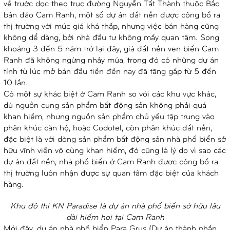
về trước dọc theo trục đường Nguyễn Tất Thành thuộc Bắc
bán đảo Cam Ranh, một số dự án đất nền được công bố ra
thị trường với mức giá khá thấp, nhưng việc bán hàng cũng
không dể dàng, bởi nhà đầu tư không mấy quan tâm. Song
khoảng 3 đến 5 năm trở lại đây, giá đất nền ven biển Cam
Ranh đã không ngừng nhảy múa, trong đó có những dự án
tính từ lúc mở bán đầu tiền đến nay đã tăng gấp từ 5 đến
10 lần.
Có một sự khác biệt ở Cam Ranh so với các khu vực khác,
dù nguồn cung sản phẩm bất động sản không phải quá
khan hiếm, nhưng nguồn sản phẩm chủ yếu tập trung vào
phân khúc căn hộ, hoặc Codotel, còn phân khúc đất nền,
đặc biệt là với dòng sản phẩm bất động sản nhà phố biển sở
hữu vĩnh viễn vô cùng khan hiếm, đó cũng là lý do vì sao các
dự án đất nền, nhà phố biển ở Cam Ranh được công bố ra
thị trường luôn nhận được sự quan tâm đặc biệt của khách
hàng.
Khu đô thị KN Paradise là dự án nhà phố biển sở hữu lâu
dài hiếm hoi tại Cam Ranh
Mới đây, dự án nhà phố biển Para Grus (Dự án thành phần