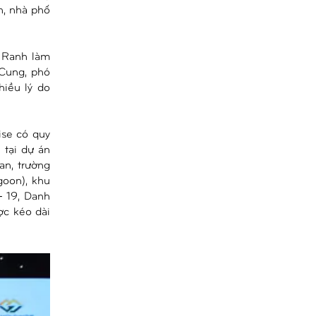
n, nhà phố
 Ranh làm
 Cung, phó
hiều lý do
ise có quy
 tại dự án
an, trường
goon), khu
– 19, Danh
ợc kéo dài