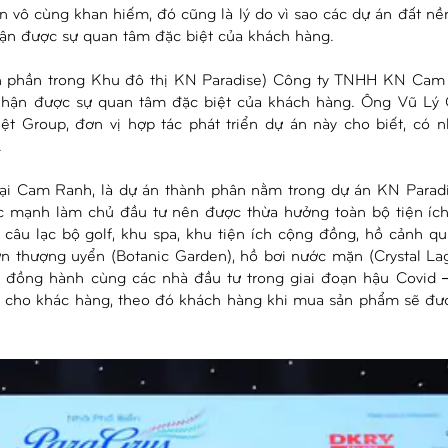
 vô cùng khan hiếm, đó cũng là lý do vì sao các dự án đất nề
ận được sự quan tâm đặc biệt của khách hàng.
nh phần trong Khu đô thị KN Paradise) Công ty TNHH KN Cam
đã nhận được sự quan tâm đặc biệt của khách hàng. Ông Vũ Lý
t Group, đơn vị hợp tác phát triển dự án này cho biết, có n
.
 tại Cam Ranh, là dự án thành phân nằm trong dự án KN Parad
ực mạnh làm chủ đầu tư nên được thừa hưởng toàn bộ tiện ích
, câu lạc bộ golf, khu spa, khu tiện ích cộng đồng, hồ cảnh qu
n thượng uyển (Botanic Garden), hồ bơi nước mặn (Crystal La
g, đồng hành cùng các nhà đầu tư trong giai đoạn hậu Covid 
nh cho khác hàng, theo đó khách hàng khi mua sản phẩm sẽ đư