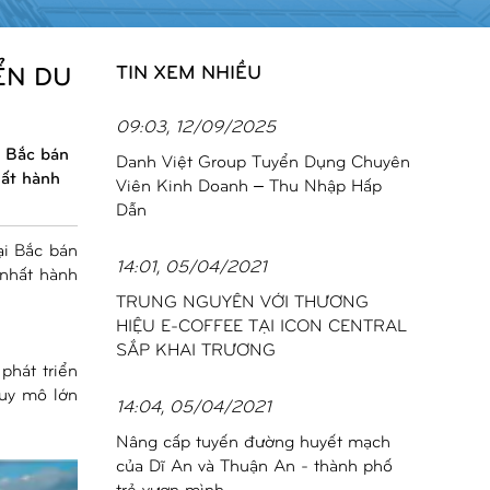
ỂN DU
TIN XEM NHIỀU
09:03, 12/09/2025
i Bắc bán
Danh Việt Group Tuyển Dụng Chuyên
hất hành
Viên Kinh Doanh – Thu Nhập Hấp
Dẫn
ại Bắc bán
14:01, 05/04/2021
 nhất hành
TRUNG NGUYÊN VỚI THƯƠNG
HIỆU E-COFFEE TẠI ICON CENTRAL
SẮP KHAI TRƯƠNG
phát triển
uy mô lớn
14:04, 05/04/2021
Nâng cấp tuyến đường huyết mạch
của Dĩ An và Thuận An - thành phố
trẻ vươn mình