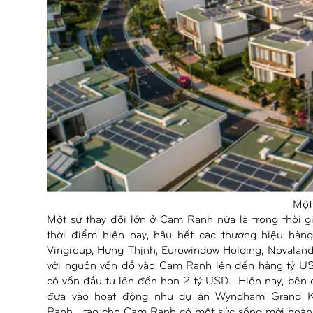
Một
Một sự thay đổi lớn ở Cam Ranh nữa là trong thời 
thời điểm hiện nay, hầu hết các thương hiệu hà
Vingroup, Hưng Thịnh, Eurowindow Holding, Novaland
với nguồn vốn đổ vào Cam Ranh lên đến hàng tỷ USD
có vốn đầu tư lên đến hơn 2 tỷ USD. Hiện nay, bên 
đưa vào hoạt động như dự án Wyndham Grand K
Ranh….tạo cho Cam Ranh có một sức sống mới hoàn 