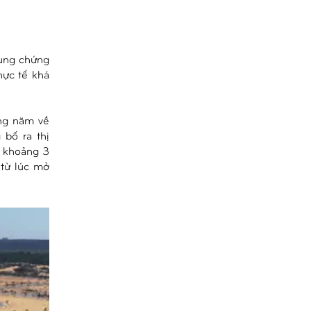
rung chứng
hực tế khá
ững năm về
bố ra thị
, khoảng 3
 từ lúc mở