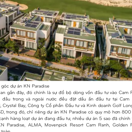
 góc dự án KN Paradise
gian gần đây, đó chính là sự đổ bộ dòng vốn đầu tư vào Cam
ng đầu trong và ngoài nước đều đặt dấu ấn đầu tư tại Cam
, Crystal Bay, Công ty Cổ phần Đầu tư và Kinh doanh Golf Lo
, trong đó, chỉ riêng dự án KN Paradise có quy mô hơn 800
cạnh hàng loạt dự án đang đầu tư, nhiều dự án 5 sao đã chính
N Paradise, ALMA, Movenpick Resort Cam Ranh, Golden
toàn.