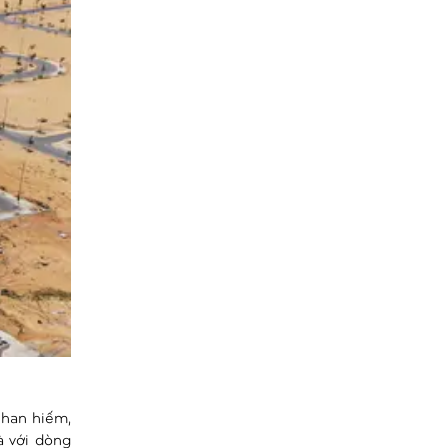
khan hiếm,
à với dòng