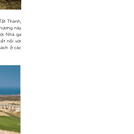
Tất Thành,
phương này
ới Nhà ga
ết nối với
hách ở các