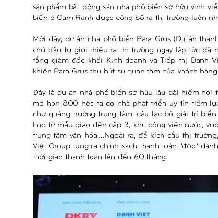
sản phẩm bất động sản nhà phố biển sở hữu vĩnh viễn
biển ở Cam Ranh được công bố ra thị trường luôn nh
Mới đây, dự án nhà phố biển Para Grus (Dự án thà
chủ đầu tư giới thiệu ra thị trường ngay lập tức 
tổng giám đốc khối Kinh doanh và Tiếp thị Danh Việ
khiến Para Grus thu hút sự quan tâm của khách hàng
Đây là dự án nhà phố biển sở hữu lâu dài hiếm hoi
mô hơn 800 héc ta do nhà phát triển uy tín tiềm l
như quảng trường trung tâm, câu lạc bộ giải trí biển
học từ mẫu giáo đến cấp 3, khu công viên nước, vườ
trung tâm văn hóa,…Ngoài ra, để kích cầu thị trườn
Việt Group tung ra chính sách thanh toán "độc" dà
thời gian thanh toán lên đến 60 tháng.