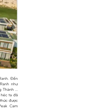
 Ranh. Đến
 Ranh như
ng Thành …
 héc ta đã
 thức được
 Peak Cam