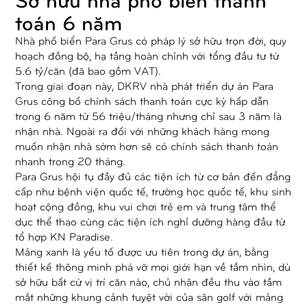
toán 6 năm
Nhà phố biển Para Grus có pháp lý sở hữu trọn đời, quy
hoạch đồng bộ, hạ tầng hoàn chỉnh với tổng đầu tư từ
5.6 tỷ/căn (đã bao gồm VAT).
Trong giai đoạn này, DKRV nhà phát triển dự án Para
Grus công bố chính sách thanh toán cực kỳ hấp dẫn
trong 6 năm từ 56 triệu/tháng nhưng chỉ sau 3 năm là
nhận nhà. Ngoài ra đối với những khách hàng mong
muốn nhận nhà sớm hơn sẽ có chính sách thanh toán
nhanh trong 20 tháng.
Para Grus hội tụ đầy đủ các tiện ích từ cơ bản đến đẳng
cấp như bệnh viện quốc tế, trường học quốc tế, khu sinh
hoạt cộng đồng, khu vui chơi trẻ em và trung tâm thể
dục thể thao cùng các tiện ích nghỉ dưỡng hàng đầu từ
tổ hợp KN Paradise.
Mảng xanh là yếu tố được ưu tiên trong dự án, bằng
thiết kế thông minh phá vỡ mọi giới hạn về tầm nhìn, dù
sở hữu bất cứ vị trí căn nào, chủ nhân đều thu vào tầm
mắt những khung cảnh tuyệt vời của sân golf với mảng