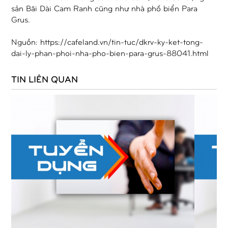
sản Bãi Dài Cam Ranh cũng như nhà phố biển Para
Grus.
Nguồn:
https://cafeland.vn/tin-tuc/dkrv-ky-ket-tong-
dai-ly-phan-phoi-nha-pho-bien-para-grus-88041.html
TIN LIÊN QUAN