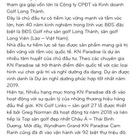
tham gia góp vốn lớn là Công ty CPĐT và Kinh doanh
Golf Long Thành.
Đây là chủ đầu tư có tiềm lực vững mạnh và tầm vóc
lớn, hơn 40 năm kinh nghiệm trong lĩnh vực BĐS đặc
biệt là BĐS Golf như sân golf Long Thành, sân golf
Long Viên (Lào – Việt Nam).
Nhà đầu tư tiềm lực sẽ tạo được sản phẩm mang giá trị
bền vững với tầm vóc quốc tế. KN Paradise là dự án
nhiều tâm huyết của chủ đầu tư. Theo các chuyên gia
KN Paradise sẽ trở thành điểm đến quốc tế với các loại
hình vui chơi giải trí và nghỉ dưỡng đa dạng. Dự án được
vinh danh là Dự án nghỉ dưỡng phức hợp tốt nhất năm
2019.
Hiện tại, Nhiều hạng mục trong KN Paradise đã đi vào
hoạt động với sự quản lý của những thương hiệu hàng
đầu thế giới. KN Golf Links – sân golf 27 lỗ được thiết
kế bởi Greg Norman đã hoạt động từ năm 2018 và liên
tiếp là Top sân golf đẹp nhất Châu Á – Thái Bình
Dương. Mới đây, Wyndham Grand KN Paradise Cam
Ranh cũng đã đi vào vận hành với 92 biệt thự triệu đô.