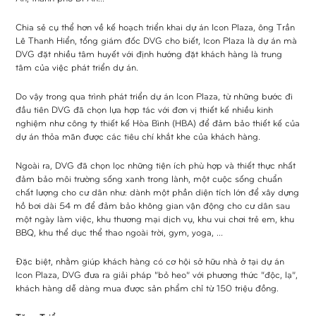
Chia sẻ cụ thể hơn về kế hoạch triển khai dự án Icon Plaza, ông Trần
Lê Thanh Hiển, tổng giám đốc DVG cho biết, Icon Plaza là dự án mà
DVG đặt nhiều tâm huyết với định hướng đặt khách hàng là trung
tâm của việc phát triển dự án.
Do vậy trong qua trình phát triển dự án Icon Plaza, từ những bước đi
đầu tiên DVG đã chọn lựa hợp tác với đơn vị thiết kế nhiều kinh
nghiệm như công ty thiết kế Hòa Bình (HBA) để đảm bảo thiết kế của
dự án thỏa mãn được các tiêu chí khắt khe của khách hàng.
Ngoài ra, DVG đã chọn lọc những tiện ích phù hợp và thiết thực nhất
đảm bảo môi trường sống xanh trong lành, một cuộc sống chuẩn
chất lượng cho cư dân như: dành một phần diện tích lớn để xây dựng
hồ bơi dài 54 m để đảm bảo không gian vận động cho cư dân sau
một ngày làm việc, khu thương mại dịch vụ, khu vui chơi trẻ em, khu
BBQ, khu thể dục thể thao ngoài trời, gym, yoga, …
Đặc biệt, nhằm giúp khách hàng có cơ hội sở hữu nhà ở tại dự án
Icon Plaza, DVG đưa ra giải pháp “bỏ heo” với phương thức “độc, lạ”,
khách hàng dễ dàng mua được sản phẩm chỉ từ 150 triệu đồng.