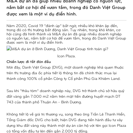
M&A dự án đã giúp nhiều doanh nghiệp có nguồn lực,
nắm bắt cơ hội để vươn tầm, trong đó Danh Việt Group
được xem là một ví dụ điển hình.
Năm 2020, Covid 19 “đánh úp” bất ngờ, nhiều khó khăn ập đến,
trong đó có thị trường bất động sản. Tuy nhiên, trong khó khăn, cơ
hội cũng đã hình thành và M&A dự án đã giúp nhiều doanh nghiệp
có nguồn lực, nắm bắt cơ hội để vươn tầm, trong đó Danh Việt Group
được xem là một ví dụ điển hình.
Icon Plaza.
Chiến lược đi tắt đón đầu
Mới đây, Danh Việt Group (DVG), một doanh nghiệp khá quen thuộc
trên thị trường địa ốc phía tiết lộ thông tin đã chính thức mua lại
thành công 100% cổ phần Công ty Cổ phần Phú Gia Khiêm Land.
Sau khi “thâu tóm” doanh nghiệp này, DVG trở thành chủ sở hữu quỹ
đất vàng gần 7.000 m2 nằm trên mặt tiền đường huyết mạch DT
743 của thành phố Thuận An - Bình Dương.
Không tiết lộ về giá trị thương vụ, song theo ông Trần Lê Thanh Hiển,
Tổng Giám đốc DVG cho biết, hiện DVG đang tiến hành đầu tư xây
dựng khu đất vàng này thành một dự án căn hộ với tên gọi Icon Plaza
có tổng vốn đầu tư lên đến gần 2.000 tỷ đồng.