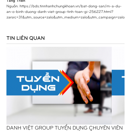
Tăng Triển
Nguồn:
https://bds.tinnhanhchungkhoan.vn/bat-dong-san/m-a-du-
an-o-binh-duong-danh-viet-group-tinh-toan-gi-256227.html?
zarsrc=31&utm_source=zalo&utm_medium=zalo&utm_campaign=zalo
TIN LIÊN QUAN
DANH VIỆT GROUP TUYỂN DỤNG CHUYÊN VIÊN