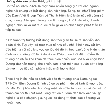
Hướng đến sản phẩm thật, giá trị thật
Có thể nói năm 2020 là một năm nhiều sóng gió với các ngành
nghề nói chung và bất động sản nói riêng. Song, nói như Tổng giám
đốc Danh Việt Group Trần Lê Thanh Hiển, khó khăn nào rồi cũng sẽ
qua, nhưng điều quan trọng hơn là trong sự khó khăn này, doanh
nghiệp nhìn lại và rút ra được điều gì và có chiến lược phát triển kế
tiếp ra sao.
“Bức tranh thị trường bất động sản thời gian tới sẽ ra sao vẫn khó
đoán định. Tuy vậy, có một thực tế nhu cầu nhà ở hiện nay rất lớn,
đặc biệt là với các khu vực có tốc độ đô thị hóa cao”, ông Hiển nhận
định và cho rằng, đó là lý do vì sao DVG chọn thời điểm điểm thị
trường có nhiều khó khăn để thực hiện chiến lược M&A và chọn Bình
Dương đặt nền móng cho chiến lược phát triển các dự án bất động
sản với mục tiêu sản phẩm thật, chất lượng thật.
Theo ông Hiển, nếu so sánh với các thị trường phía Nam, ngoài
TP.HCM, Bình Dương là tỉnh có có sự phát triển về kinh tế vượt bậc,
tốc độ đô thị hóa nhanh chóng mặt, vốn đầu tư nước ngoài lớn…và trở
thành cái nôi thu hút một lượng rất lớn cư dân đến làm việc và lập
nghiệp là các chuyên gia, người lao động tri thức cao cả trong và
ngoài nước.