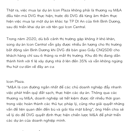
Thật ra, việc mua lại dự án Icon Plaza không phải là thương vụ M&A
đầu tiên mà DVG thực hiện, trước đó DVG đã từng âm thầm thực
hiện việc mua lại một dự án khác tại TP Dĩ An của tỉnh Bình Dương,
sau đó triển khai dự án với tên gọi Icon Central.
Trong năm 2020, dù bối cảnh thị trường gặp không ít khó khăn,
song dự án Icon Central vẫn gây được nhiều ấn tượng cho thị trường
bất động sản Bình Dương khi DVG đã bàn giao Giấy CNQSDĐ cho
khách hàng chỉ sau 6 tháng ra mắt thị trường. Khu đô thị đang dần
thành hình với tỉ lệ xây dựng nhà ở lên đến 35% và vẫn không ngừng
thu hút cư dân về đây an cư.
Icon Plaza.
“M&A là con đường ngắn nhất để các chủ doanh nghiệp đẩy nhanh
việc phát triển quỹ đất sạch, thực hiện các dự án. Thông qua các
thương vụ M&A, doanh nghiệp sẽ tiết kiệm được rất nhiều thời gian
trong việc hoàn thành các thủ tục pháp lý, cũng như giải quyết những
vấn đề liên quan đến đền bù và giải tỏa mặt bằng”, ông Hiển chia sẻ
về lý do để DVG quyết định thực hiện chiến lược M&A để phát triển
các dự án của doanh nghiệp mình.