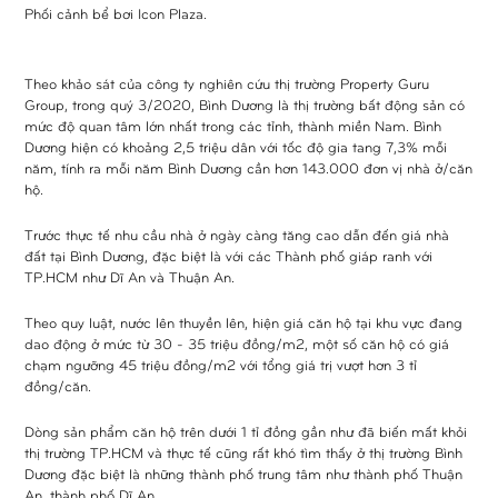
Phối cảnh bể bơi Icon Plaza.
Theo khảo sát của công ty nghiên cứu thị trường Property Guru
Group, trong quý 3/2020, Bình Dương là thị trường bất động sản có
mức độ quan tâm lớn nhất trong các tỉnh, thành miền Nam. Bình
Dương hiện có khoảng 2,5 triệu dân với tốc độ gia tang 7,3% mỗi
năm, tính ra mỗi năm Bình Dương cần hơn 143.000 đơn vị nhà ở/căn
hộ.
Trước thực tế nhu cầu nhà ở ngày càng tăng cao dẫn đến giá nhà
đất tại Bình Dương, đặc biệt là với các Thành phố giáp ranh với
TP.HCM như Dĩ An và Thuận An.
Theo quy luật, nước lên thuyền lên, hiện giá căn hộ tại khu vực đang
dao động ở mức từ 30 - 35 triệu đồng/m2, một số căn hộ có giá
chạm ngưỡng 45 triệu đồng/m2 với tổng giá trị vượt hơn 3 tỉ
đồng/căn.
Dòng sản phẩm căn hộ trên dưới 1 tỉ đồng gần như đã biến mất khỏi
thị trường TP.HCM và thực tế cũng rất khó tìm thấy ở thị trường Bình
Dương đặc biệt là những thành phố trung tâm như thành phố Thuận
An, thành phố Dĩ An…