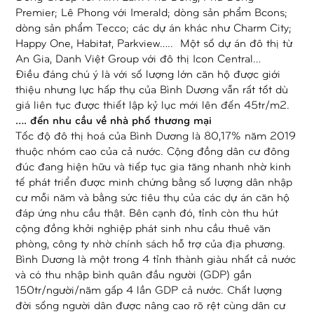
Premier; Lê Phong với Imerald; dòng sản phẩm Bcons;
dòng sản phẩm Tecco; các dự án khác như Charm City;
Happy One, Habitat, Parkview….. Một số dự án đô thị từ
An Gia, Danh Việt Group với đô thị Icon Central…
Điều đáng chú ý là với số lượng lớn căn hộ được giới
thiệu nhưng lực hấp thụ của Bình Dương vẫn rất tốt dù
giá liên tục được thiết lập kỷ lục mới lên đến 45tr/m2.
…. đến nhu cầu về nhà phố thương mại
Tốc độ đô thị hoá của Bình Dương là 80,17% năm 2019
thuộc nhóm cao của cả nước. Cộng đồng dân cư đông
đúc đang hiện hữu và tiếp tục gia tăng nhanh nhờ kinh
tế phát triển được minh chứng bằng số lượng dân nhập
cư mỗi năm và bằng sức tiêu thụ của các dự án căn hộ
đáp ứng nhu cầu thật. Bên cạnh đó, tỉnh còn thu hút
cộng đồng khởi nghiệp phát sinh nhu cầu thuê văn
phòng, công ty nhờ chính sách hỗ trợ của địa phương.
Bình Dương là một trong 4 tỉnh thành giàu nhất cả nước
và có thu nhập bình quân đầu người (GDP) gần
150tr/người/năm gấp 4 lần GDP cả nước. Chất lượng
đời sống người dân được nâng cao rõ rệt cùng dân cư