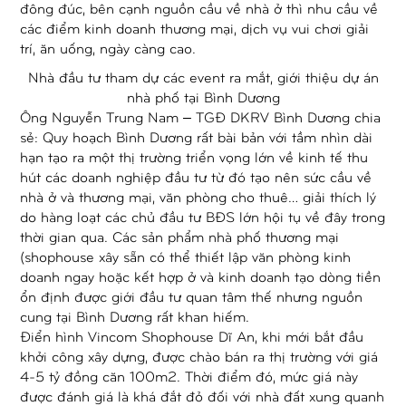
đông đúc, bên cạnh nguồn cầu về nhà ở thì nhu cầu về
các điểm kinh doanh thương mại, dịch vụ vui chơi giải
trí, ăn uống, ngày càng cao.
Nhà đầu tư tham dự các event ra mắt, giới thiệu dự án
nhà phố tại Bình Dương
Ông Nguyễn Trung Nam – TGĐ DKRV Bình Dương chia
sẻ: Quy hoạch Bình Dương rất bài bản với tầm nhìn dài
hạn tạo ra một thị trường triển vọng lớn về kinh tế thu
hút các doanh nghiệp đầu tư từ đó tạo nên sức cầu về
nhà ở và thương mại, văn phòng cho thuê… giải thích lý
do hàng loạt các chủ đầu tư BĐS lớn hội tụ về đây trong
thời gian qua. Các sản phẩm nhà phố thương mại
(shophouse xây sẵn có thể thiết lập văn phòng kinh
doanh ngay hoặc kết hợp ở và kinh doanh tạo dòng tiền
ổn định được giới đầu tư quan tâm thế nhưng nguồn
cung tại Bình Dương rất khan hiếm.
Điển hình Vincom Shophouse Dĩ An, khi mới bắt đầu
khởi công xây dựng, được chào bán ra thị trường với giá
4-5 tỷ đồng căn 100m2. Thời điểm đó, mức giá này
được đánh giá là khá đắt đỏ đối với nhà đất xung quanh