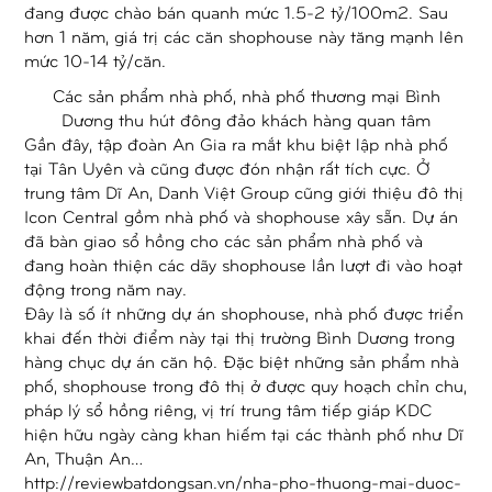
đang được chào bán quanh mức 1.5-2 tỷ/100m2. Sau
hơn 1 năm, giá trị các căn shophouse này tăng mạnh lên
mức 10-14 tỷ/căn.
Các sản phẩm nhà phố, nhà phố thương mại Bình
Dương thu hút đông đảo khách hàng quan tâm
Gần đây, tập đoàn An Gia ra mắt khu biệt lập nhà phố
tại Tân Uyên và cũng được đón nhận rất tích cực. Ở
trung tâm Dĩ An, Danh Việt Group cũng giới thiệu đô thị
Icon Central gồm nhà phố và shophouse xây sẵn. Dự án
đã bàn giao sổ hồng cho các sản phẩm nhà phố và
đang hoàn thiện các dãy shophouse lần lượt đi vào hoạt
động trong năm nay.
Đây là số ít những dự án shophouse, nhà phố được triển
khai đến thời điểm này tại thị trường Bình Dương trong
hàng chục dự án căn hộ. Đặc biệt những sản phẩm nhà
phố, shophouse trong đô thị ở được quy hoạch chỉn chu,
pháp lý sổ hồng riêng, vị trí trung tâm tiếp giáp KDC
hiện hữu ngày càng khan hiếm tại các thành phố như Dĩ
An, Thuận An…
http://reviewbatdongsan.vn/nha-pho-thuong-mai-duoc-