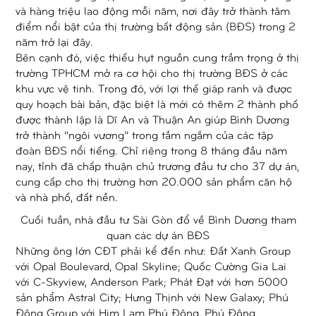
và hàng triệu lao động mỗi năm, nơi đây trở thành tâm
điểm nổi bật của thị trường bất động sản (BĐS) trong 2
năm trở lại đây.
Bên cạnh đó, việc thiếu hụt nguồn cung trầm trọng ở thị
trường TPHCM mở ra cơ hội cho thị trường BĐS ở các
khu vực vệ tinh. Trong đó, với lợi thế giáp ranh và được
quy hoạch bài bản, đặc biệt là mới có thêm 2 thành phố
được thành lập là Dĩ An và Thuận An giúp Bình Dương
trở thành “ngôi vương” trong tầm ngắm của các tập
đoàn BĐS nổi tiếng. Chỉ riêng trong 8 tháng đầu năm
nay, tỉnh đã chấp thuận chủ trương đầu tư cho 37 dự án,
cung cấp cho thị trường hơn 20.000 sản phẩm căn hộ
và nhà phố, đất nền.
Cuối tuần, nhà đầu tư Sài Gòn đổ về Bình Dương tham
quan các dự án BĐS
Những ông lớn CĐT phải kể đến như: Đất Xanh Group
với Opal Boulevard, Opal Skyline; Quốc Cường Gia Lai
với C-Skyview, Anderson Park; Phát Đạt với hơn 5000
sản phẩm Astral City; Hưng Thịnh với New Galaxy; Phú
Đông Group với Him Lam Phú Đông, Phú Đông