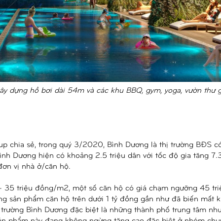
ây dựng hồ bơi dài 54m và các khu BBQ, gym, yoga, vườn thư g
oup chia sẻ, trong quý 3/2020, Bình Dương là thị trường BĐS 
ình Dương hiện có khoảng 2.5 triệu dân với tốc độ gia tăng 7
đơn vị nhà ở/căn hộ.
- 35 triệu đồng/m2, một số căn hộ có giá chạm ngưỡng 45 tri
ng sản phẩm căn hộ trên dưới 1 tỷ đồng gần như đã biến mất kh
ị trường Bình Dương đặc biệt là những thành phố trung tâm nh
ản phẩm này đang không ngừng tăng cao đặc biệt ở nhóm chuy