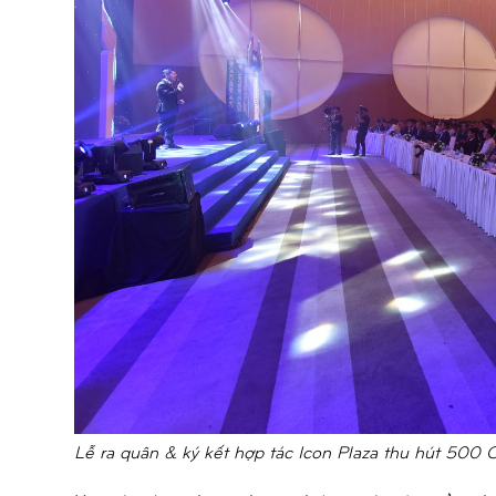
Lễ ra quân & ký kết hợp tác Icon Plaza thu hút 500