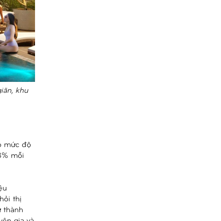
iãn, khu
có mức độ
.3% mỗi
ệu
ỏi thị
ư thành
ên gia và