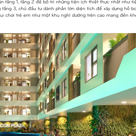
tầng 1, tầng 2 để bố trí những tiện ích thiết thực nhất như ti
 tầng 3, chủ đầu tư dành phần lớn diện tích để xây dựng hồ bơ
vui chơi trẻ em như một khu nghỉ dưỡng trên cao mang đến kh