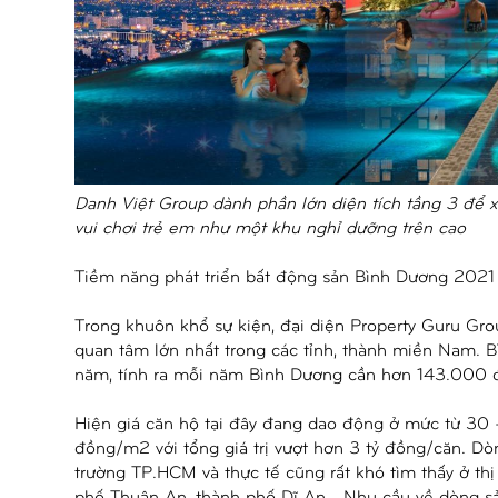
Danh Việt Group dành phần lớn diện tích tầng 3 để x
vui chơi trẻ em như một khu nghỉ dưỡng trên cao
Tiềm năng phát triển bất động sản Bình Dương 2021
Trong khuôn khổ sự kiện, đại diện Property Guru Gr
quan tâm lớn nhất trong các tỉnh, thành miền Nam. B
năm, tính ra mỗi năm Bình Dương cần hơn 143.000 
Hiện giá căn hộ tại đây đang dao động ở mức từ 30 
đồng/m2 với tổng giá trị vượt hơn 3 tỷ đồng/căn. Dò
trường TP.HCM và thực tế cũng rất khó tìm thấy ở th
phố Thuận An, thành phố Dĩ An… Nhu cầu về dòng s