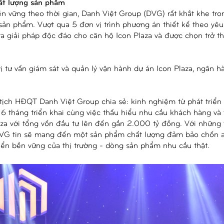
ất lượng sản phẩm
n vững theo thời gian, Danh Việt Group (DVG) rất khắt khe tro
ản phẩm. Vượt qua 5 đơn vị trình phương án thiết kế theo yêu
ra giải pháp độc đáo cho căn hộ Icon Plaza và được chọn trở 
 vị tư vấn giám sát và quản lý vận hành dự án Icon Plaza, ngân 
 tịch HĐQT Danh Việt Group chia sẻ: kinh nghiệm từ phát triển
 6 tháng triển khai cùng việc thấu hiểu nhu cầu khách hàng và 
za với tổng vốn đầu tư lên đến gần 2.000 tỷ đồng. Với những 
 DVG tin sẽ mang đến một sản phẩm chất lượng đảm bảo chốn a
riển bền vững của thị trường - dòng sản phẩm nhu cầu thật.