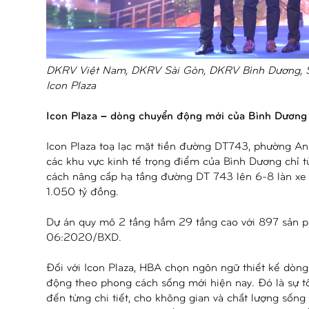
DKRV Việt Nam, DKRV Sài Gòn, DKRV Bình Dương, SG 
Icon Plaza
Icon Plaza – dòng chuyển động mới của Bình Dương
Icon Plaza toạ lạc mặt tiền đường DT743, phường A
các khu vực kinh tế trọng điểm của Bình Dương chỉ từ
cách nâng cấp hạ tầng đường DT 743 lên 6-8 làn xe 
1.050 tỷ đồng.
Dự án quy mô 2 tầng hầm 29 tầng cao với 897 sản p
06:2020/BXD.
Đối với Icon Plaza, HBA chọn ngôn ngữ thiết kế dòn
động theo phong cách sống mới hiện nay. Đó là sự tối
đến từng chi tiết, cho không gian và chất lượng sống