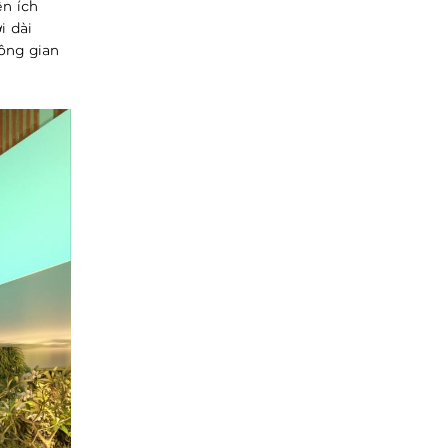
ện ích
i dài
ông gian