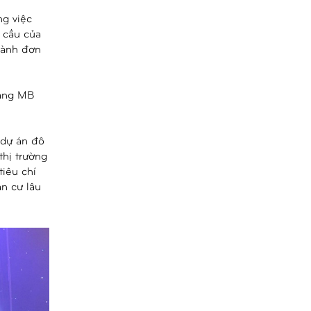
ng việc
 cầu của
thành đơn
hàng MB
 dự án đô
thị trường
tiêu chí
n cư lâu