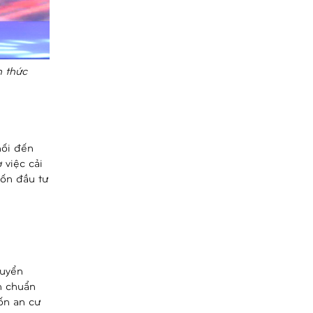
h thức
nối đến
 việc cải
vốn đầu tư
huyển
nh chuẩn
hốn an cư