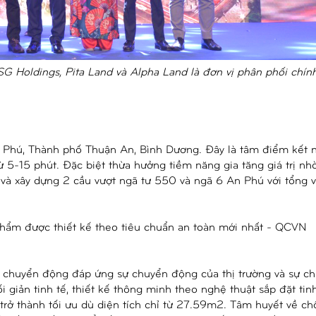
Holdings, Pita Land và Alpha Land là đơn vị phân phối chín
n Phú, Thành phố Thuận An, Bình Dương. Đây là tâm điểm kết 
 5-15 phút. Đặc biệt thừa hưởng tiềm năng gia tăng giá trị nhờ
và xây dựng 2 cầu vượt ngã tư 550 và ngã 6 An Phú với tổng 
hẩm được thiết kế theo tiêu chuẩn an toàn mới nhất - QCVN
g chuyển động đáp ứng sự chuyển động của thị trường và sự c
 giản tinh tế, thiết kế thông minh theo nghệ thuật sắp đặt ti
 trở thành tối ưu dù diện tích chỉ từ 27.59m2. Tâm huyết về c