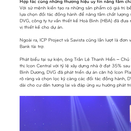
Hợp tác cùng những thương hiệu uy tín nâng tầm ch
Với sứ mệnh kiến tạo ra những sản phẩm có giá trị bề
lựa chọn đối tác đồng hành để nâng tầm chất lượng s
DVG, công ty tư vấn thiết kế Hoà Bình (HBA) đã đưa 
vị thiết kế cho dự án.
Ngoài ra, ICP Project và Savista cũng lần lượt là đơn
Bank tài trợ.
Phát biểu tại sự kiện, ông Trần Lê Thanh Hiển – Chủ
thị Icon Central với tỷ lệ xây dựng nhà ở đạt 35% sau
Bình Dương, DVG đã phát triển dự án căn hộ Icon Pla
rõ ràng và chọn lọc kỹ càng các đối tác đồng hành,
dài cho cư dân tương lai và đáp ứng xu hướng phát t