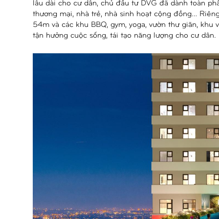
lâu dài cho cư dân, chủ đầu tư DVG đã dành toàn phần 
thương mại, nhà trẻ, nhà sinh hoạt cộng đồng… Riêng
54m và các khu BBQ, gym, yoga, vườn thư giãn, khu 
tận hưởng cuộc sống, tái tạo năng lượng cho cư dân.